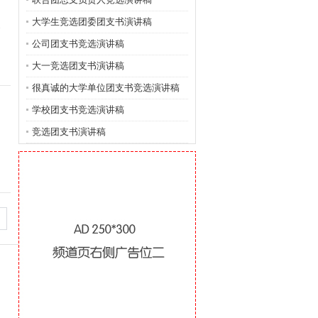
大学生竞选团委团支书演讲稿
展
公司团支书竞选演讲稿
大一竞选团支书演讲稿
很真诚的大学单位团支书竞选演讲稿
精品
学校团支书竞选演讲稿
竞选团支书演讲稿