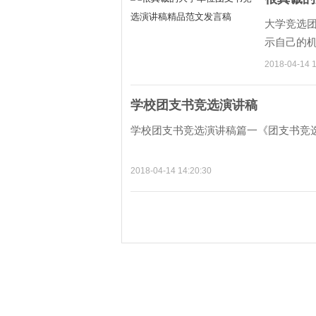
大学竞选团
示自己的机
2018-04-14 1
学校团支书竞选演讲稿
学校团支书竞选演讲稿篇一《团支书竞选演
2018-04-14 14:20:30