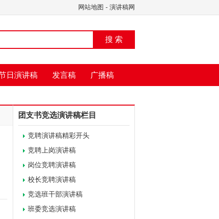
网站地图
-
演讲稿网
搜 索
节日演讲稿
发言稿
广播稿
团支书竞选演讲稿栏目
竞聘演讲稿精彩开头
竞聘上岗演讲稿
，
岗位竞聘演讲稿
校长竞聘演讲稿
竞选班干部演讲稿
班委竞选演讲稿