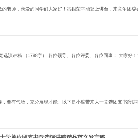
敬的老师，亲爱的同学们大家好！我很荣幸能登上讲台，来竞争团委
选演讲稿 （1788字） 各位领导、各位评委、各位同事： 大家好！
要，要有气场，充分展现才能。以下是小编带来大一竞选团支书演讲
大学单位团支书竞选演讲稿精品范文发言稿