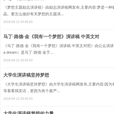
《梦想主题励志演讲稿》由励志演讲稿网发布,主要内容:梦是一
晶。要怎么做好有关梦想的主题演...
2018-04-12 20:45:03
马丁·路德·金《我有一个梦想》演讲稿 中英文对
《马丁·路德·金《我有一个梦想》演讲稿 中英文对照》由公众演讲网发
a dream）是马丁·路德·金于...
2018-04-12 20:45:03
大学生演讲稿坚持梦想
《大学生演讲稿坚持梦想》由大学生演讲稿网发布,主要内容:因
等着看我笑话，更因为有个最严...
2018-04-12 20:45:03
大学生演讲稿梦想的力量