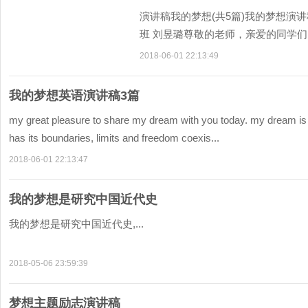
演讲稿我的梦想(共5篇)我的梦想演
班 刘昱璐尊敬的老师，亲爱的同学们..
2018-06-01 22:13:49
我的梦想英语演讲稿3篇
my great pleasure to share my dream with you today. my dream is 
has its boundaries, limits and freedom coexis...
2018-06-01 22:13:47
我的梦想是研究中国近代史
我的梦想是研究中国近代史,...
2018-05-06 23:59:39
梦想主题励志演讲稿