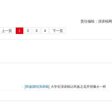
责任编辑：演讲稿网
上一页
1
2
3
4
下一页
[
民族团结演讲稿
]
大学生演讲稿让民族之花开得像火一样
红