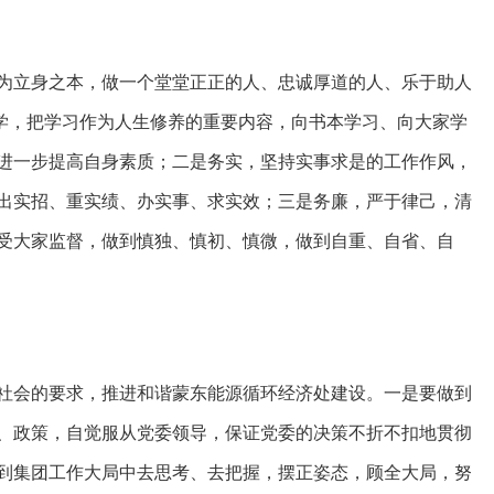
立身之本，做一个堂堂正正的人、忠诚厚道的人、乐于助人
务学，把学习作为人生修养的重要内容，向书本学习、向大家学
进一步提高自身素质；二是务实，坚持实事求是的工作作风，
出实招、重实绩、办实事、求实效；三是务廉，严于律己，清
受大家监督，做到慎独、慎初、慎微，做到自重、自省、自
会的要求，推进和谐蒙东能源循环经济处建设。一是要做到
、政策，自觉服从党委领导，保证党委的决策不折不扣地贯彻
到集团工作大局中去思考、去把握，摆正姿态，顾全大局，努